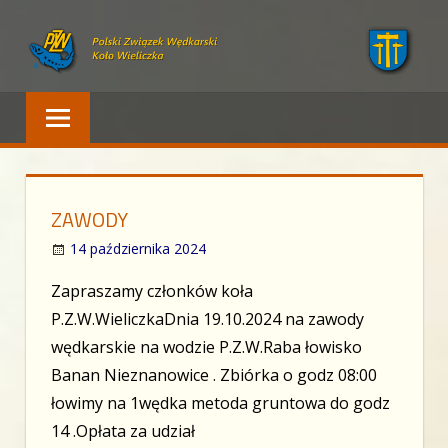
Skip
to
content
Polski Związek Wędkarski – Wieliczka
PZW WIELICZKA
ZAWODY
14 października 2024
Zapraszamy członków koła
P.Z.W.WieliczkaDnia 19.10.2024 na zawody
wędkarskie na wodzie P.Z.W.Raba łowisko
Banan Nieznanowice . Zbiórka o godz 08:00
łowimy na 1wędka metoda gruntowa do godz
14 .Opłata za udział