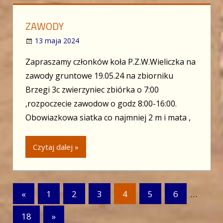
ZAWODY
13 maja 2024
Zapraszamy członków koła P.Z.W.Wieliczka na
zawody gruntowe 19.05.24 na zbiorniku
Brzegi 3c zwierzyniec zbiórka o 7:00
,rozpoczecie zawodow o godz 8:00-16:00.
Obowiazkowa siatka co najmniej 2 m i mata ,
Czytaj dalej »
Stronicowanie
Previous
«
1
2
3
4
5
6
…
Posts
wpisów
Next
18
»