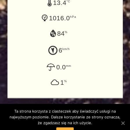
13.4
°C
1016.0
hPa
84
%
6
km/h
0.0
mm
1
%
Ta strona korzysta z ciasteczek aby świadczyć usługi na
najwyższym poziomie. Dalsze korzystanie ze strony oznacza,
Copyright 2017 by PZW Wieliczka | Designed by
Łukasz
że zgadzasz się na ich użycie.
Taff
|
Powered by
WordPress
and
Tortuga
.