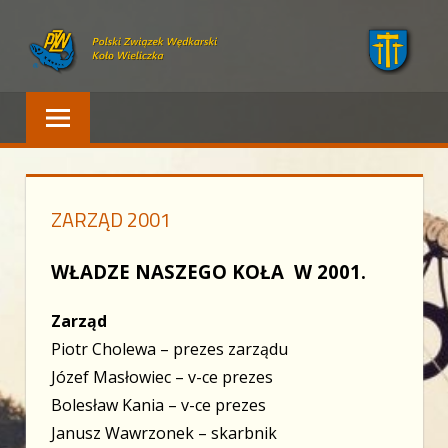
Skip
to
content
Polski Związek Wędkarski – Wieliczka
PZW WIELICZKA
ZARZĄD 2001
WŁADZE NASZEGO KOŁA W 2001.
Zarząd
Piotr Cholewa – prezes zarządu
Józef Masłowiec – v-ce prezes
Bolesław Kania – v-ce prezes
Janusz Wawrzonek – skarbnik