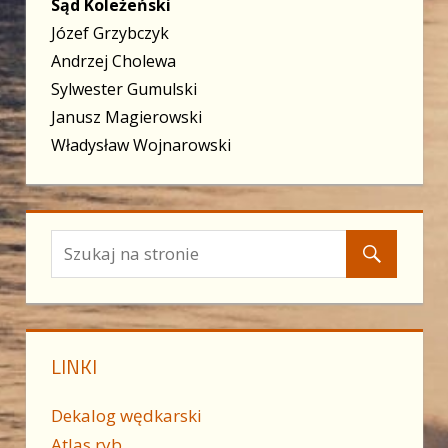
Sąd Koleżeński
Józef Grzybczyk
Andrzej Cholewa
Sylwester Gumulski
Janusz Magierowski
Władysław Wojnarowski
LINKI
Dekalog wędkarski
Atlas ryb