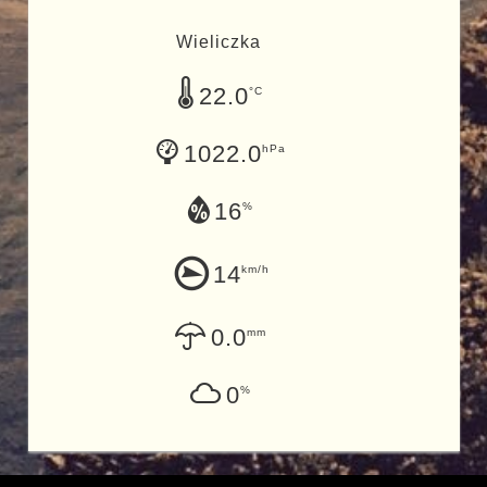
Wieliczka
22.0
°C
1022.0
hPa
16
%
14
km/h
0.0
mm
0
%