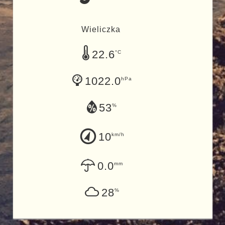
Wieliczka
22.6
°C
1022.0
hPa
53
%
10
km/h
0.0
mm
28
%