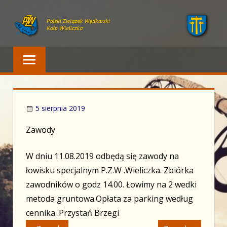
Skip
to
content
Polski Związek Wędkarski – Wieliczka
PZW WIELICZKA
5 sierpnia 2019
Zawody
W dniu 11.08.2019 odbędą się zawody na
łowisku specjalnym P.Z.W .Wieliczka. Zbiórka
zawodników o godz 14.00. Łowimy na 2 wedki
metoda gruntowa.Opłata za parking według
cennika .Przystań Brzegi