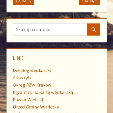
Nawigacja
Previous
Next
Zawody
Zawody
Post:
Post:
wpisu
LINKI
Dekalog wędkarski
Atlas ryb
Okręg PZW Kraków
Egzaminy na kartę wędkarską
Powiat Wielicki
Urząd Gminy WIeliczka