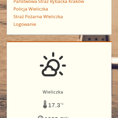
Państwowa Straż Rybacka Kraków
Policja Wieliczka
Straż Pożarna WIeliczka
Logowanie
Wieliczka
17.3
°C
hPa