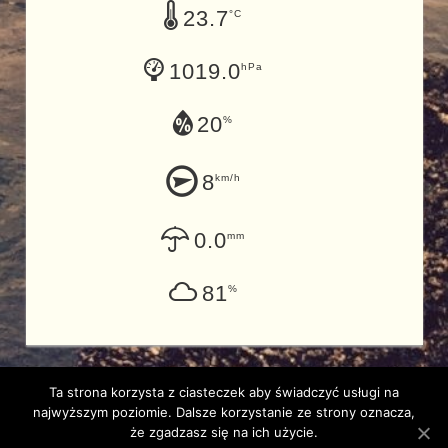
23.7
°C
1019.0
hPa
20
%
8
km/h
0.0
mm
81
%
Ta strona korzysta z ciasteczek aby świadczyć usługi na
najwyższym poziomie. Dalsze korzystanie ze strony oznacza,
Copyright 2017 by PZW Wieliczka | Designed by
Łukasz
że zgadzasz się na ich użycie.
Taff
|
Powered by
WordPress
and
Tortuga
.