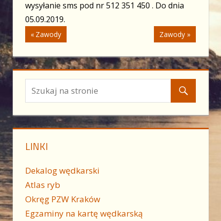
wysyłanie sms pod nr 512 351 450 . Do dnia
05.09.2019.
Nawigacja
Previous
Next
Zawody
Zawody
Post:
Post:
wpisu
LINKI
Dekalog wędkarski
Atlas ryb
Okręg PZW Kraków
Egzaminy na kartę wędkarską