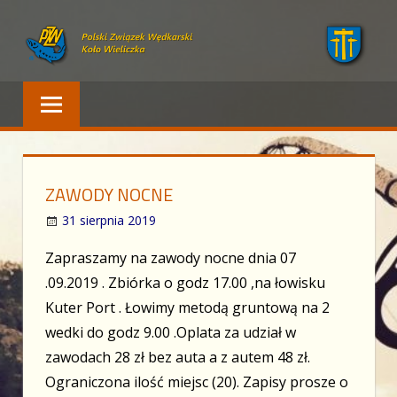
Skip
to
content
Polski Związek Wędkarski – Wieliczka
PZW WIELICZKA
ZAWODY NOCNE
31 sierpnia 2019
Zapraszamy na zawody nocne dnia 07
.09.2019 . Zbiórka o godz 17.00 ,na łowisku
Kuter Port . Łowimy metodą gruntową na 2
wedki do godz 9.00 .Oplata za udział w
zawodach 28 zł bez auta a z autem 48 zł.
Ograniczona ilość miejsc (20). Zapisy prosze o