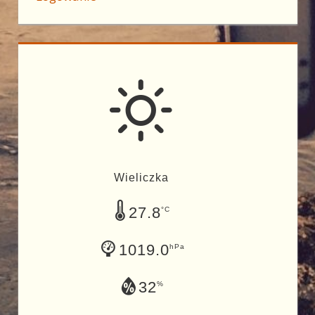
Wieliczka
27.8
°C
1019.0
hPa
32
%