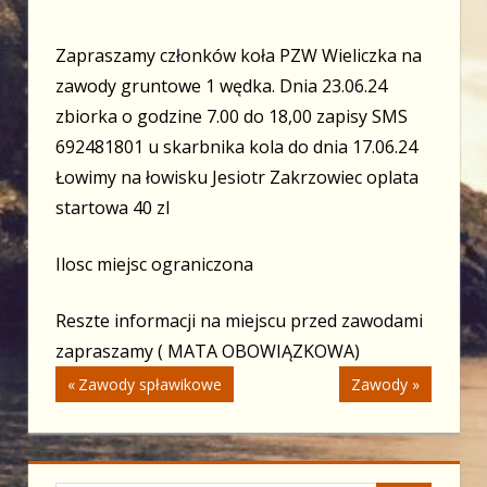
Zapraszamy członków koła PZW Wieliczka na
zawody gruntowe 1 wędka. Dnia 23.06.24
zbiorka o godzine 7.00 do 18,00 zapisy SMS
692481801 u skarbnika kola do dnia 17.06.24
Łowimy na łowisku Jesiotr Zakrzowiec oplata
startowa 40 zl
Ilosc miejsc ograniczona
Reszte informacji na miejscu przed zawodami
zapraszamy ( MATA OBOWIĄZKOWA)
Nawigacja
Previous
Next
Zawody spławikowe
Zawody
Post:
Post:
wpisu