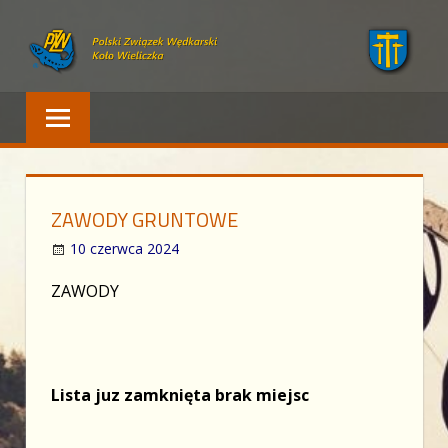
Skip
to
content
Polski Związek Wędkarski – Wieliczka
PZW WIELICZKA
ZAWODY GRUNTOWE
10 czerwca 2024
ZAWODY
Lista juz zamknięta brak miejsc