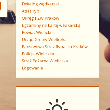
Dekalog wędkarski
Atlas ryb
Okręg PZW Kraków
Egzaminy na kartę wędkarską
Powiat Wielicki
Urząd Gminy WIeliczka
Państwowa Straż Rybacka Kraków
Policja Wieliczka
Straż Pożarna WIeliczka
Logowanie