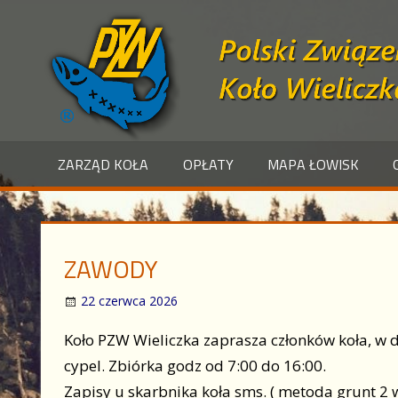
Skip
to
content
Polski Związek Wędkarski – Wieliczka
ZARZĄD KOŁA
OPŁATY
MAPA ŁOWISK
ZAWODY
22 czerwca 2026
Koło PZW Wieliczka zaprasza członków koła, w 
cypel. Zbiórka godz od 7:00 do 16:00.
Zapisy u skarbnika koła sms. ( metoda grunt 2 