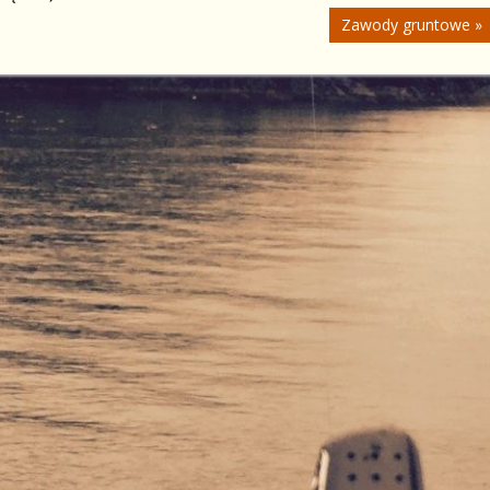
Next
Zawody gruntowe
Post: