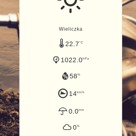
Wieliczka
22.7
°C
1022.0
hPa
58
%
14
km/h
0.0
mm
0
%