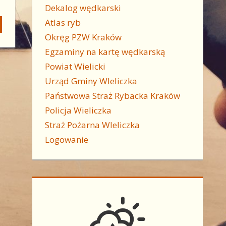
Dekalog wędkarski
Atlas ryb
Okręg PZW Kraków
Egzaminy na kartę wędkarską
Powiat Wielicki
Urząd Gminy WIeliczka
Państwowa Straż Rybacka Kraków
Policja Wieliczka
Straż Pożarna WIeliczka
Logowanie