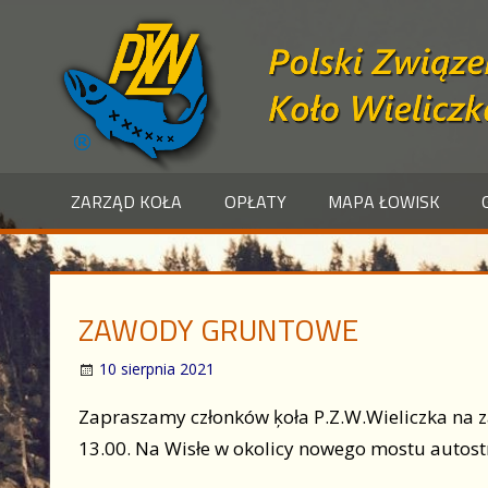
Skip
to
content
Polski Związek Wędkarski – Wieliczka
ZARZĄD KOŁA
OPŁATY
MAPA ŁOWISK
ZAWODY GRUNTOWE
10 sierpnia 2021
Zapraszamy członków ķoła P.Z.W.Wieliczka na z
13.00. Na Wisłe w okolicy nowego mostu autostr