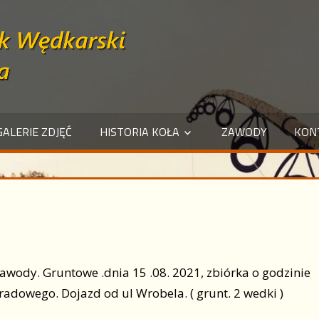
GALERIE ZDJĘĆ
HISTORIA KOŁA
ZAWODY
KON
awody. Gruntowe .dnia 15 .08. 2021, zbiórka o godzinie
adowego. Dojazd od ul Wrobela. ( grunt. 2 wedki )