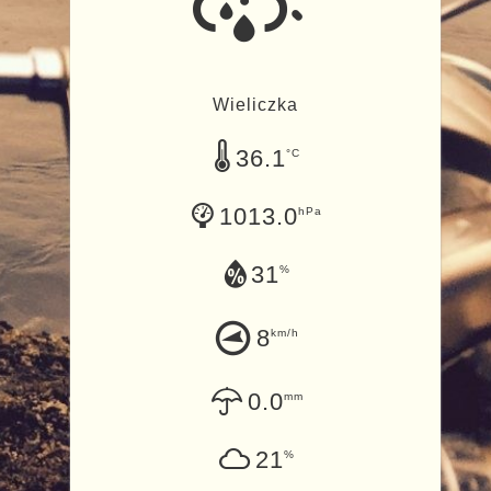
Wieliczka
36.1
°C
1013.0
hPa
31
%
8
km/h
0.0
mm
21
%