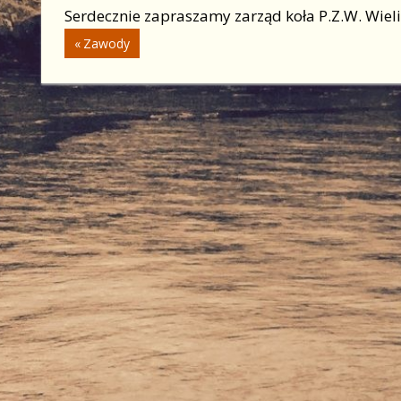
Serdecznie zapraszamy zarząd koła P.Z.W. Wieli
Nawigacja
Previous
Zawody
Post:
wpisu