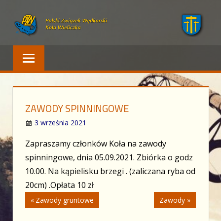
Skip
to
content
Polski Związek Wędkarski – Wieliczka
PZW WIELICZKA
ZAWODY SPINNINGOWE
3 września 2021
Zapraszamy członków Koła na zawody
spinningowe, dnia 05.09.2021. Zbiórka o godz
10.00. Na kąpielisku brzegi . (zaliczana ryba od
20cm) .Opłata 10 zł
Nawigacja
Previous
Next
Zawody gruntowe
Zawody
Post:
Post: