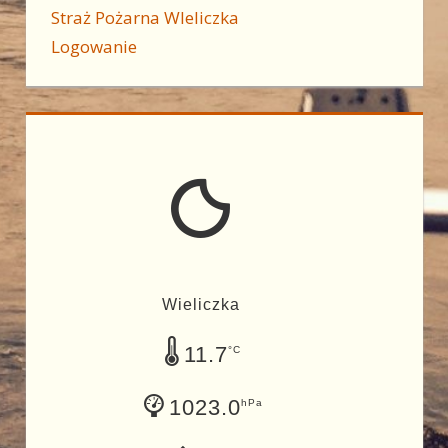
Straż Pożarna WIeliczka
Logowanie
Wieliczka
11.7
°C
1023.0
hPa